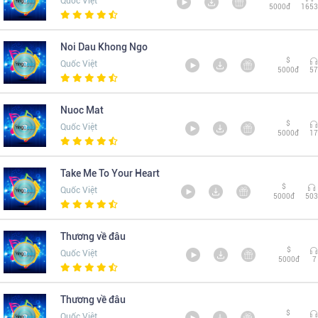
Quốc Việt
5000đ
1653
Noi Dau Khong Ngo
$
Quốc Việt
5000đ
57
Nuoc Mat
$
Quốc Việt
5000đ
17
Take Me To Your Heart
$
Quốc Việt
5000đ
503
Thương về đâu
$
Quốc Việt
5000đ
7
Thương về đâu
$
Quốc Việt