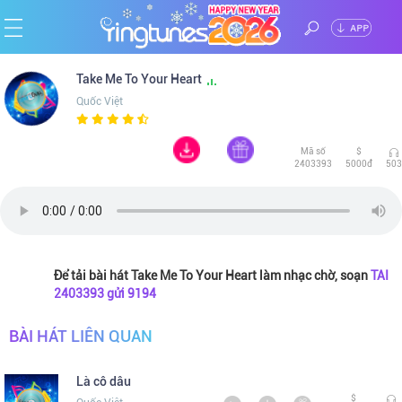
ĐĂNG
Trang
Take Me To Your Heart
NHẬP
Quốc Việt
chủ
Ca
Mã số
$
sĩ
Chủ
2403393
5000đ
503
đề
Thể
loại
Tin
Để tải bài hát Take Me To Your Heart làm nhạc chờ, soạn
TAI
2403393 gửi 9194
tức
BÀI HÁT LIÊN QUAN
Là cô dâu
$