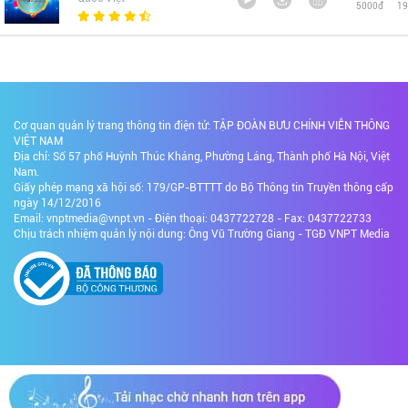
5000đ
19
Cơ quan quản lý trang thông tin điện tử: TẬP ĐOÀN BƯU CHÍNH VIỄN THÔNG
VIỆT NAM
Địa chỉ: Số 57 phố Huỳnh Thúc Kháng, Phường Láng, Thành phố Hà Nội, Việt
Nam.
Giấy phép mạng xã hội số: 179/GP-BTTTT do Bộ Thông tin Truyền thông cấp
ngày 14/12/2016
Email: vnptmedia@vnpt.vn - Điện thoại: 0437722728 - Fax: 0437722733
Chịu trách nhiệm quản lý nội dung: Ông Vũ Trường Giang - TGĐ VNPT Media