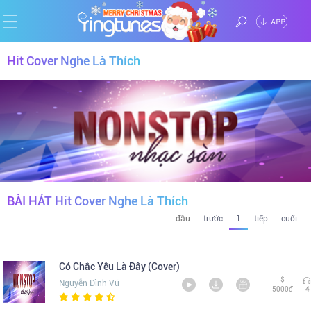
ĐĂNG
Hit Cover Nghe Là Thích
Trang
NHẬP
chủ
Ca
sĩ
Chủ
đề
Thể
loại
Tin
BÀI HÁT Hit Cover Nghe Là Thích
đầu
trước
1
tiếp
cuối
tức
Có Chắc Yêu Là Đây (Cover)
$
Nguyễn Đình Vũ
5000đ
4