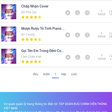
Chấp Nhận Cover
$
Đỗ Phú Quí
5000đ
13
Mượn Rượu Tỏ Tình Piano Cover
$
An Coong
5000đ
34
Gọi Tên Em Trong Đêm Cover
$
Lâm Chấn Kiệt
5000đ
3
đầu
trước
1
tiếp
cuối
Cơ quan quản lý trang thông tin điện tử: TẬP ĐOÀN BƯU CHÍNH VIỄN THÔNG
VIỆT NAM