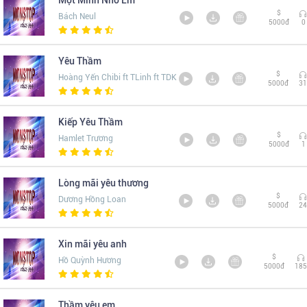
Một Mình Nhớ Em
$
Bách Neul
5000đ
0
Yêu Thầm
$
Hoàng Yến Chibi ft TLinh ft TDK
5000đ
31
Kiếp Yêu Thầm
$
Hamlet Trương
5000đ
1
Lòng mãi yêu thương
$
Dương Hồng Loan
5000đ
24
Xin mãi yêu anh
$
Hồ Quỳnh Hương
5000đ
185
Thầm yêu em