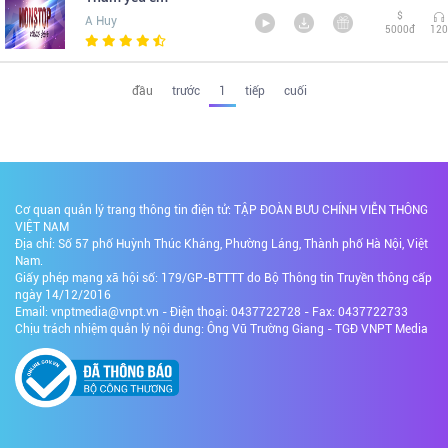
$
A Huy
5000đ
120
đầu
trước
1
tiếp
cuối
Cơ quan quản lý trang thông tin điện tử: TẬP ĐOÀN BƯU CHÍNH VIỄN THÔNG
VIỆT NAM
Địa chỉ: Số 57 phố Huỳnh Thúc Kháng, Phường Láng, Thành phố Hà Nội, Việt
Nam.
Giấy phép mạng xã hội số: 179/GP-BTTTT do Bộ Thông tin Truyền thông cấp
ngày 14/12/2016
Email: vnptmedia@vnpt.vn - Điện thoại: 0437722728 - Fax: 0437722733
Chịu trách nhiệm quản lý nội dung: Ông Vũ Trường Giang - TGĐ VNPT Media